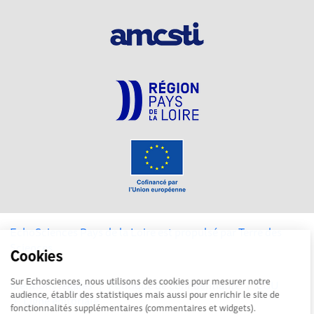
EchoSciences Pays de la Loire est propulsé par
Terre des
Sciences
Cookies
Sur Echosciences, nous utilisons des cookies pour mesurer notre
Mentions légales
|
Politique de confidentialité
|
CGU
audience, établir des statistiques mais aussi pour enrichir le site de
|
Ligne éditoriale
fonctionnalités supplémentaires (commentaires et widgets).