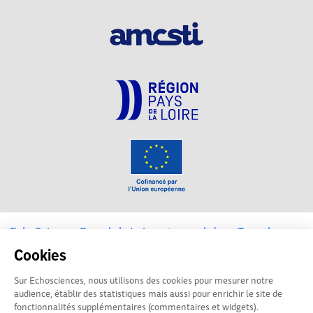
EchoSciences Pays de la Loire est propulsé par
Terre des
Sciences
Cookies
Sur Echosciences, nous utilisons des cookies pour mesurer notre
Mentions légales
|
Politique de confidentialité
|
CGU
audience, établir des statistiques mais aussi pour enrichir le site de
|
Ligne éditoriale
fonctionnalités supplémentaires (commentaires et widgets).