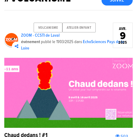
SUIVRE
VOLCANISME
ATELIER-ENFANT
AVR.
9
ZOOM - CCSTI de Laval
événement
publié le
11/03/2025
dans
EchoSciences Pays de la
2025
Loire
Chaud dedans ! #1
503