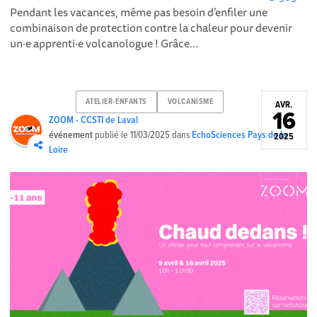
Pendant les vacances, même pas besoin d’enfiler une
combinaison de protection contre la chaleur pour devenir
un·e apprenti·e volcanologue ! Grâce...
ATELIER-ENFANTS
VOLCANISME
AVR.
16
ZOOM - CCSTI de Laval
événement
publié le
11/03/2025
dans
EchoSciences Pays de la
2025
Loire