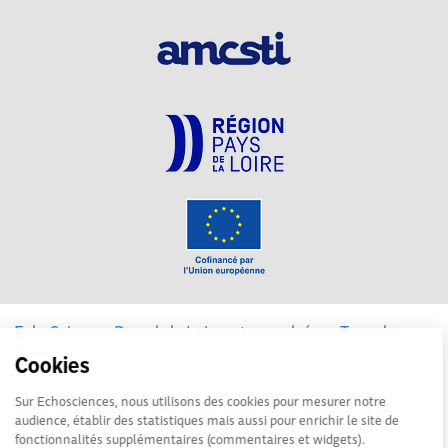
EchoSciences Pays de la Loire est propulsé par
Terre des
Sciences
Cookies
Sur Echosciences, nous utilisons des cookies pour mesurer notre
Mentions légales
|
Politique de confidentialité
|
CGU
audience, établir des statistiques mais aussi pour enrichir le site de
|
Ligne éditoriale
fonctionnalités supplémentaires (commentaires et widgets).