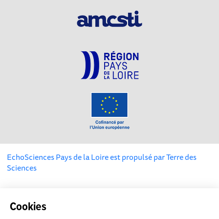
EchoSciences Pays de la Loire est propulsé par
Terre des
Sciences
Mentions légales
|
Politique de confidentialité
|
CGU
|
Ligne éditoriale
Cookies