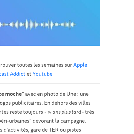
retrouver toutes les semaines sur
Apple
ast Addict
et
Youtube
nce moche
” avec en photo de Une : une
gos publicitaires. En dehors des villes
entes reste toujours
- 15 ans plus tard -
très
 péri-urbaines” dévorant la campagne.
 d’activités, gare de TER ou pistes