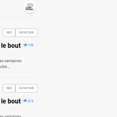
NEZ
OLFACTION
le bout
176
 les semaines
ube ...
NEZ
OLFACTION
le bout
313
 les semaines