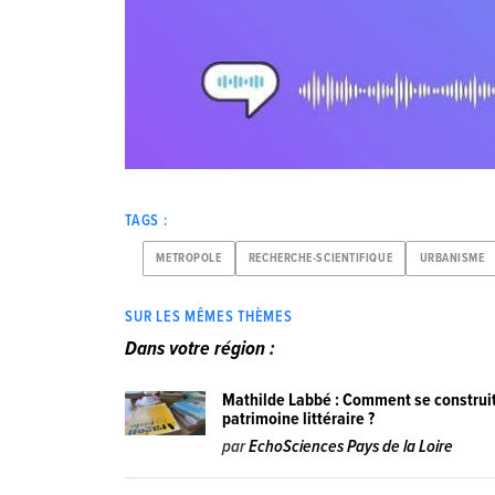
TAGS :
METROPOLE
RECHERCHE-SCIENTIFIQUE
URBANISME
SUR LES MÊMES THÈMES
Dans votre région :
Mathilde Labbé : Comment se construit
patrimoine littéraire ?
par
EchoSciences Pays de la Loire