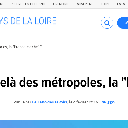
INE
SCIENCE EN OCCITANIE
GRENOBLE
AUVERGNE
LOIRE
PACA
les, la "France moche" ?
là des métropoles, la 
Publié par
Le Labo des savoirs
, le 4 février 2026
530