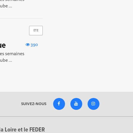
ube ...
ETE
ue
390
 les semaines
ube ...
SUIVEZ-NOUS
la Loire et le FEDER