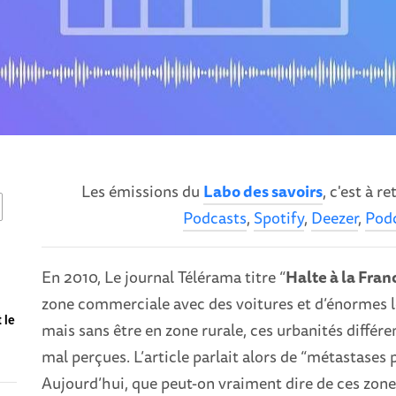
Les émissions du
Labo des savoirs
, c'est à 
Podcasts
,
Spotify
,
Deezer
,
Podc
En 2010, Le journal Télérama titre “
Halte à la Fra
zone commerciale avec des voitures et d’énormes lo
 le
mais sans être en zone rurale, ces urbanités différ
mal perçues. L’article parlait alors de “métastases
Aujourd’hui, que peut-on vraiment dire de ces zones