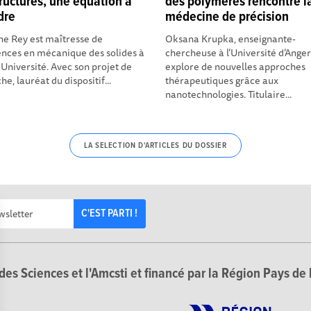
ructures, une équation à
des polymères rencontre l
dre
médecine de précision
ne Rey est maîtresse de
Oksana Krupka, enseignante-
nces en mécanique des solides à
chercheuse à l’Université d’Anger
Université. Avec son projet de
explore de nouvelles approches
e, lauréat du dispositif...
thérapeutiques grâce aux
nanotechnologies. Titulaire...
LA SELECTION D'ARTICLES DU DOSSIER
C'EST PARTI !
des Sciences et l'Amcsti et financé par la Région Pays de 