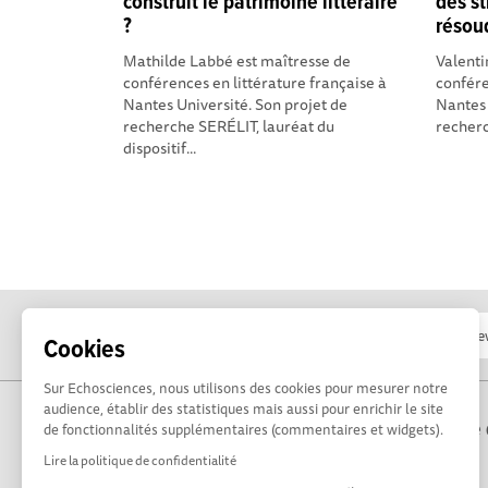
construit le patrimoine littéraire
des st
?
résou
Mathilde Labbé est maîtresse de
Valenti
conférences en littérature française à
confére
Nantes Université. Son projet de
Nantes 
recherche SERÉLIT, lauréat du
recherch
dispositif...
Cookies
Sur Echosciences, nous utilisons des cookies pour mesurer notre
audience, établir des statistiques mais aussi pour enrichir le site
Propulsé par Terre 
de fonctionnalités supplémentaires (commentaires et widgets).
Lire la politique de confidentialité