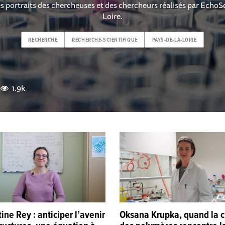
s portraits des chercheuses et des chercheurs réalisés par EchoS
Loire.
RECHERCHE
RECHERCHE-SCIENTIFIQUE
PAYS-DE-LA-LOIRE
1.9k
ine Rey : anticiper l’avenir
Oksana Krupka, quand la 