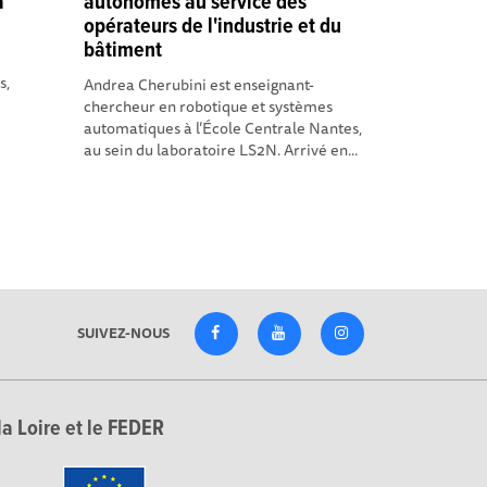
a
autonomes au service des
opérateurs de l'industrie et du
bâtiment
s,
Andrea Cherubini est enseignant-
chercheur en robotique et systèmes
automatiques à l’École Centrale Nantes,
au sein du laboratoire LS2N. Arrivé en...
SUIVEZ-NOUS
la Loire et le FEDER