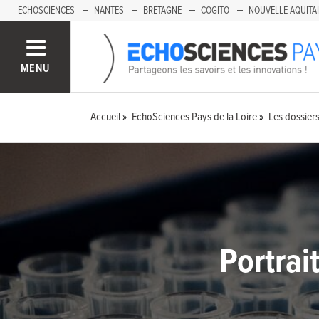
ECHOSCIENCES
NANTES
BRETAGNE
COGITO
NOUVELLE AQUITA
MENU
Accueil
EchoSciences Pays de la Loire
Les dossier
Portrai