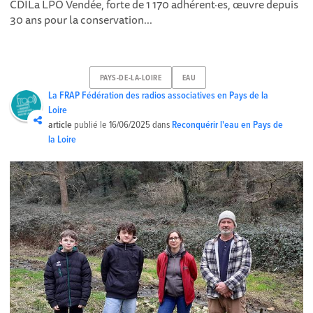
CDILa LPO Vendée, forte de 1 170 adhérent·es, œuvre depuis
30 ans pour la conservation...
PAYS-DE-LA-LOIRE
EAU
La FRAP Fédération des radios associatives en Pays de la
Loire
article
publié le
16/06/2025
dans
Reconquérir l'eau en Pays de
la Loire