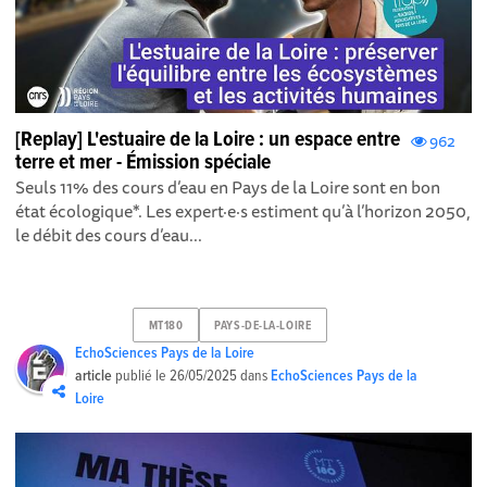
[Replay] L'estuaire de la Loire : un espace entre
962
terre et mer - Émission spéciale
Seuls 11% des cours d’eau en Pays de la Loire sont en bon
état écologique*. Les expert·e·s estiment qu’à l’horizon 2050,
le débit des cours d’eau...
MT180
PAYS-DE-LA-LOIRE
EchoSciences Pays de la Loire
article
publié le
26/05/2025
dans
EchoSciences Pays de la
Loire