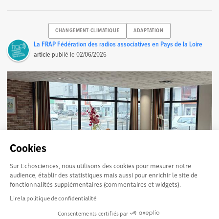
CHANGEMENT-CLIMATIQUE
ADAPTATION
La FRAP Fédération des radios associatives en Pays de la Loire
article
publié le
02/06/2026
Cookies
Sur Echosciences, nous utilisons des cookies pour mesurer notre
audience, établir des statistiques mais aussi pour enrichir le site de
fonctionnalités supplémentaires (commentaires et widgets).
[Podcast] « Oasis Solidaires » : des espaces de
319
Lire la politique de confidentialité
fraîcheur pour les seniors
Consentements certifiés par
Les personnes âgées sont parmi les plus exposées aux