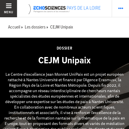
MENU
Accueil
Les dossiers
CEJM Unipaix
DOSSIER
CEJM Unipaix
Le Centre d'excellence Jean Monnet UniPaix est un projet européen
rattaché à Nantes Université et financé par l'Agence Erasmus+, la
Région Pays de la Loire et Nantes Métropole. Depuis fin 2022, il
accompagne un réseau interdisciplinaire de chercheurs nantais
spécialistes des études européennes et internationales, afin de
développer une expertise sur les études de paix à Nantes Université.
En collaboration avec de nombreux acteurs scientifiques,
institutionnels et associatifs, il vise à renforcer l'excellence de la
recherche et de la formation nantaise sur la thématique de la paix en
Europe, tout en proposant des formats divers et variés de médiation
scientifique à destination des publics scolaires, étudiants et du reste