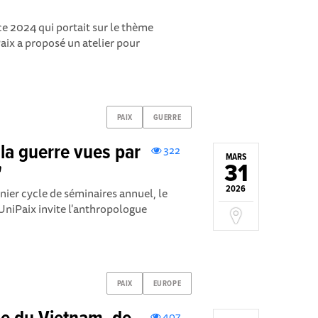
nce 2024 qui portait sur le thème
aix a proposé un atelier pour
PAIX
GUERRE
 la guerre vues par
322
MARS
31
"
2026
nier cycle de séminaires annuel, le
UniPaix invite l'anthropologue
PAIX
EUROPE
407