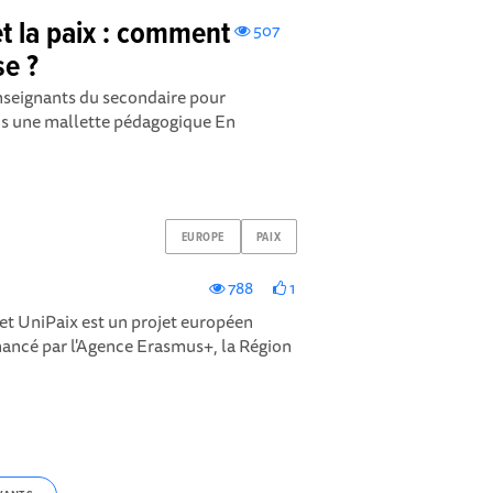
t la paix : comment
507
se ?
enseignants du secondaire pour
dans une mallette pédagogique En
EUROPE
PAIX
788
1
et UniPaix est un projet européen
inancé par l'Agence Erasmus+, la Région