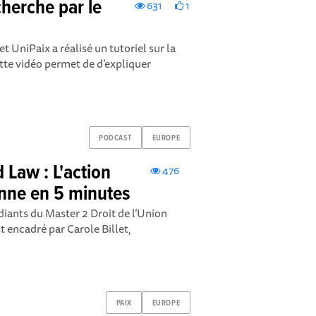
cherche par le
631
1
 UniPaix a réalisé un tutoriel sur la
tte vidéo permet de d’expliquer
PODCAST
EUROPE
Law : L'action
476
nne en 5 minutes
diants du Master 2 Droit de l’Union
 encadré par Carole Billet,
PAIX
EUROPE