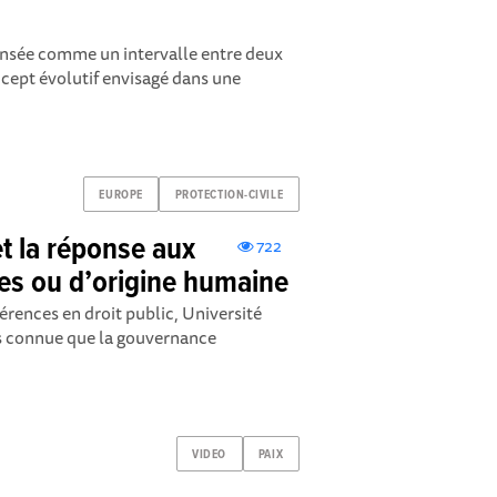
pensée comme un intervalle entre deux
oncept évolutif envisagé dans une
EUROPE
PROTECTION-CIVILE
t la réponse aux
722
les ou d’origine humaine
ences en droit public, Université
s connue que la gouvernance
VIDEO
PAIX