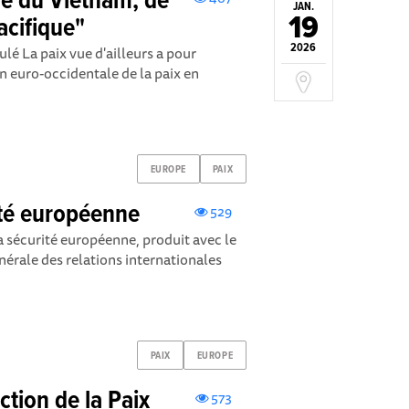
ue du Vietnam, de
JAN.
19
acifique"
2026
ulé La paix vue d'ailleurs a pour
on euro-occidentale de la paix en
EUROPE
PAIX
ité européenne
529
a sécurité européenne, produit avec le
nérale des relations internationales
PAIX
EUROPE
ction de la Paix
573