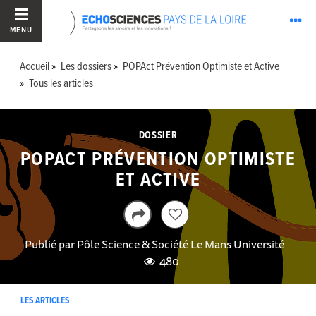
MENU
Accueil
Les dossiers
POPAct Prévention Optimiste et Active
Tous les articles
DOSSIER
POPACT PRÉVENTION OPTIMISTE
ET ACTIVE
Publié par
Pôle Science & Société Le Mans Université
480
LES ARTICLES