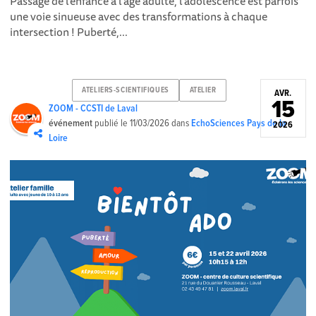
Passage de l’enfance à l’âge adulte, l’adolescence est parfois
une voie sinueuse avec des transformations à chaque
intersection ! Puberté,...
ATELIERS-SCIENTIFIQUES
ATELIER
AVR.
15
ZOOM - CCSTI de Laval
événement
publié le
11/03/2026
dans
EchoSciences Pays de la
2026
Loire