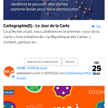
Cartographie(S) - Le Jour de la Carte
725
Ce 4 février 2026, nous célébrerons le premier « Jour de la
Carte ».Une initiative de « la République des Cartes »,
invitant, partout en...
MEDIATION-SCIENTIFIQUE
ATELIER
FÉV.
25
ZOOM - CCSTI de Laval
événement
publié le
06/01/2026
dans
EchoSciences Pays de
2026
la Loire