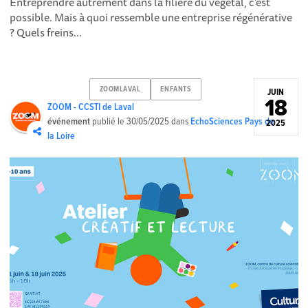
Entreprendre autrement dans la filière du végétal, c’est
possible. Mais à quoi ressemble une entreprise régénérative
? Quels freins...
ZOOMLAVAL
ENFANTS
JUIN
18
ZOOM - CCSTI de Laval
événement
publié le
30/05/2025
dans
EchoSciences Pays de
2025
la Loire