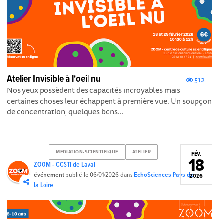
Atelier Invisible à l'oeil nu
512
Nos yeux possèdent des capacités incroyables mais
certaines choses leur échappent à première vue. Un soupçon
de concentration, quelques bons...
MEDIATION-SCIENTIFIQUE
ATELIER
FÉV.
18
ZOOM - CCSTI de Laval
événement
publié le
06/01/2026
dans
EchoSciences Pays de
2026
la Loire