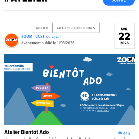
SUIVRE
ATELIER
ATELIERS-SCIENTIFIQUES
AVR.
22
ZOOM - CCSTI de Laval
événement
publié le
11/03/2026
2026
Atelier Bientôt Ado
415