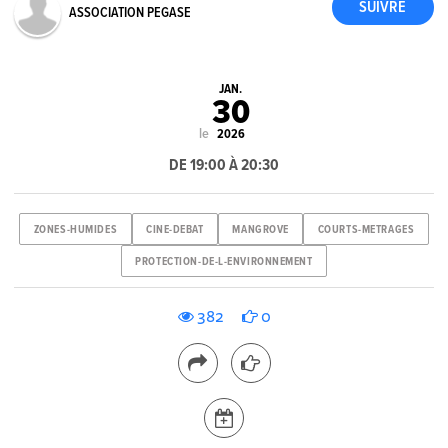
ASSOCIATION PEGASE
JAN.
30
le
2026
DE 19:00 À 20:30
ZONES-HUMIDES
CINE-DEBAT
MANGROVE
COURTS-METRAGES
PROTECTION-DE-L-ENVIRONNEMENT
382
0