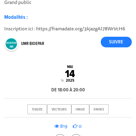
Grand public
Modalités :
Inscription ici : https://framadate.org/3kjazgAl78WrVcH6
UMR BIOEPAR
MAI
14
le
2025
DE 18:00 À 20:00
TIQUES
VECTEURS
INRAE
ONIRIS
819
0