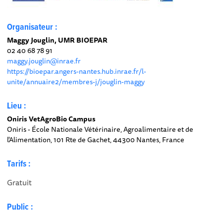
Organisateur :
Maggy Jouglin, UMR BIOEPAR
02 40 68 78 91
maggy.jouglin@inrae.fr
https://bioepar.angers-nantes.hub.inrae.fr/l-
unite/annuaire2/membres-j/jouglin-maggy
Lieu :
Oniris VetAgroBio Campus
Oniris - École Nationale Vétérinaire, Agroalimentaire et de
l'Alimentation, 101 Rte de Gachet, 44300 Nantes, France
Tarifs :
Gratuit
Public :