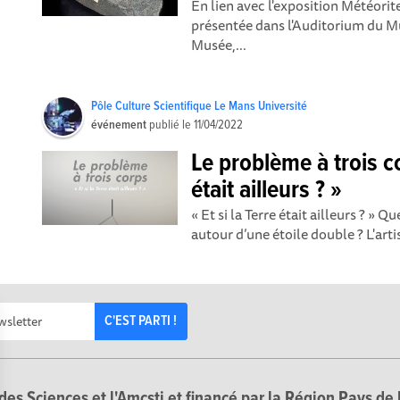
En lien avec l'exposition Météorite
présentée dans l'Auditorium du M
Musée,...
Pôle Culture Scientifique Le Mans Université
événement
publié le
11/04/2022
Le problème à trois co
était ailleurs ? »
« Et si la Terre était ailleurs ? » Q
autour d’une étoile double ? L'arti
C'EST PARTI !
des Sciences et l'Amcsti et financé par la Région Pays de 