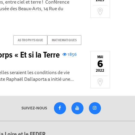
2023
s, entre ciel et terre ! Conférence
usée des Beaux-Arts, 14 Rue du
ASTROPHYSIQUE
MATHEMATIQUES
rps « Et si la Terre
1856
MAI
6
2022
uelles seraient les conditions de vie
ste Raphaël Dallaporta a initié une...
SUIVEZ-NOUS
la Loire et le FEDER