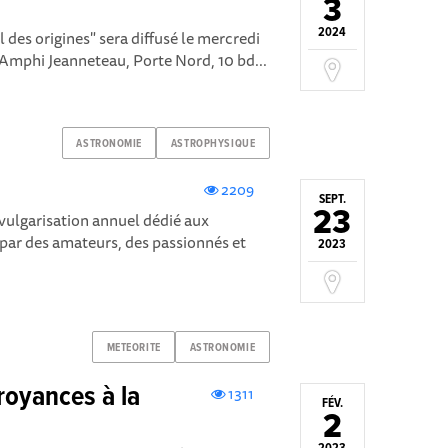
3
2024
 des origines" sera diffusé le mercredi
 (Amphi Jeanneteau, Porte Nord, 10 bd...
ASTRONOMIE
ASTROPHYSIQUE
2209
SEPT.
23
ulgarisation annuel dédié aux
sé par des amateurs, des passionnés et
2023
METEORITE
ASTRONOMIE
royances à la
1311
FÉV.
2