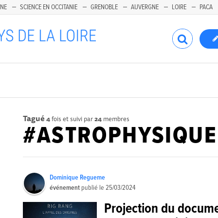
INE
SCIENCE EN OCCITANIE
GRENOBLE
AUVERGNE
LOIRE
PACA
Tagué
4
fois et suivi par
24
membres
#ASTROPHYSIQUE
Dominique Regueme
événement
publié le
25/03/2024
Projection du docume