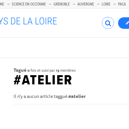
INE
SCIENCE EN OCCITANIE
GRENOBLE
AUVERGNE
LOIRE
PACA
Tagué
0
fois et suivi par
13
membres
#ATELIER
Il n'y a aucun article taggué
#atelier