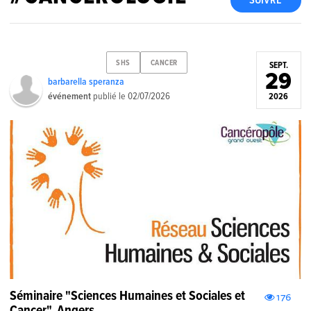
SUIVRE
SHS
CANCER
SEPT.
29
barbarella speranza
événement
publié le
02/07/2026
2026
Séminaire "Sciences Humaines et Sociales et
176
Cancer". Angers