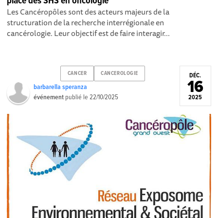
place des SHS en oncologie”
Les Cancéropôles sont des acteurs majeurs de la
structuration de la recherche interrégionale en
cancérologie. Leur objectif est de faire interagir...
CANCER
CANCEROLOGIE
DÉC.
16
barbarella speranza
événement
publié le
22/10/2025
2025