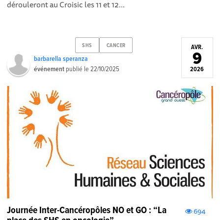
dérouleront au Croisic les 11 et 12...
SHS
CANCER
AVR.
9
barbarella speranza
événement
publié le
22/10/2025
2026
Journée Inter-Cancéropôles NO et GO : “La
694