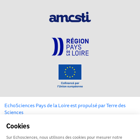
EchoSciences Pays de la Loire est propulsé par
Terre des
Sciences
Cookies
Mentions légales
|
Politique de confidentialité
|
CGU
|
Ligne éditoriale
Sur Echosciences, nous utilisons des cookies pour mesurer notre