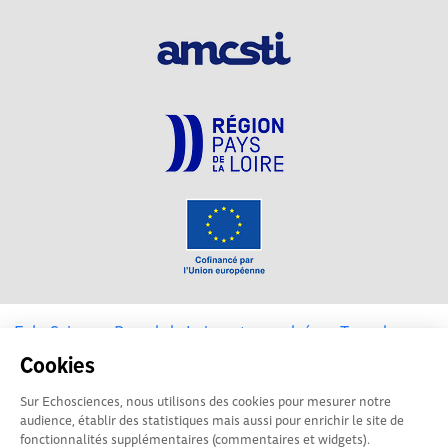
EchoSciences Pays de la Loire est propulsé par
Terre des
Sciences
Cookies
Sur Echosciences, nous utilisons des cookies pour mesurer notre
Mentions légales
|
Politique de confidentialité
|
CGU
audience, établir des statistiques mais aussi pour enrichir le site de
|
Ligne éditoriale
fonctionnalités supplémentaires (commentaires et widgets).