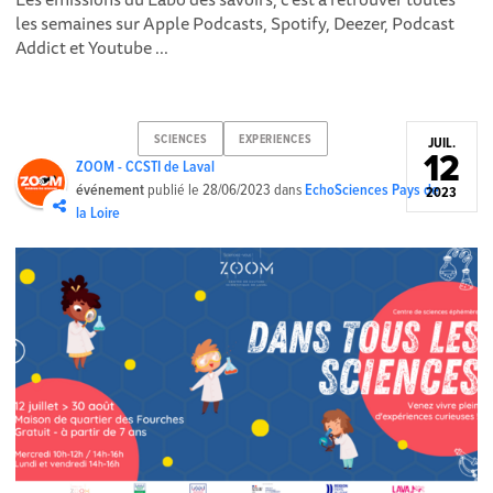
les semaines sur Apple Podcasts , Spotify , Deezer , Podcast
Addict et Youtube ...
SCIENCES
EXPERIENCES
JUIL.
12
ZOOM - CCSTI de Laval
événement
publié le
28/06/2023
dans
EchoSciences Pays de
2023
la Loire