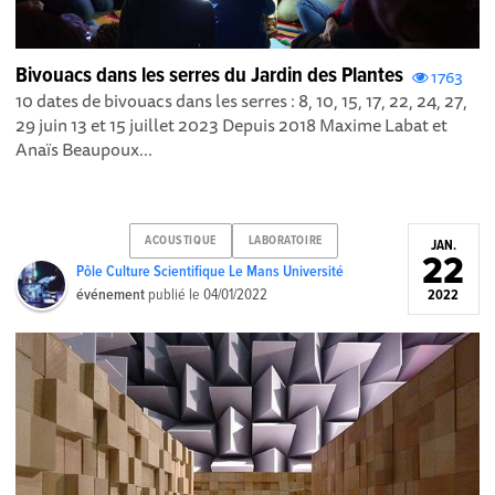
Bivouacs dans les serres du Jardin des Plantes
1763
10 dates de bivouacs dans les serres : 8, 10, 15, 17, 22, 24, 27,
29 juin 13 et 15 juillet 2023 Depuis 2018 Maxime Labat et
Anaïs Beaupoux...
ACOUSTIQUE
LABORATOIRE
JAN.
22
Pôle Culture Scientifique Le Mans Université
événement
publié le
04/01/2022
2022