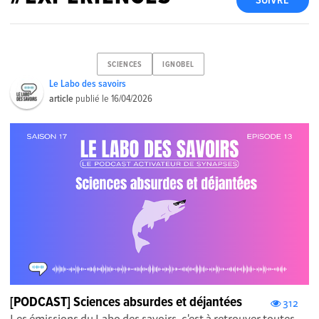
SUIVRE
SCIENCES
IGNOBEL
Le Labo des savoirs
article
publié le
16/04/2026
[PODCAST] Sciences absurdes et déjantées
312
Les émissions du Labo des savoirs, c'est à retrouver toutes