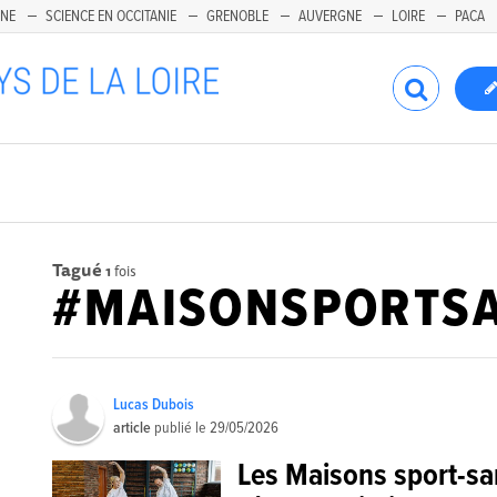
INE
SCIENCE EN OCCITANIE
GRENOBLE
AUVERGNE
LOIRE
PACA
Tagué
1
fois
#MAISONSPORTS
Lucas Dubois
article
publié le
29/05/2026
Les Maisons sport-sa