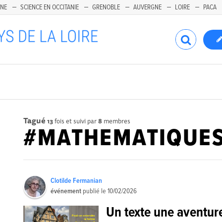
INE
SCIENCE EN OCCITANIE
GRENOBLE
AUVERGNE
LOIRE
PACA
Tagué
13
fois et suivi par
8
membres
#MATHEMATIQUE
Clotilde Fermanian
événement
publié le
10/02/2026
Un texte une aventu