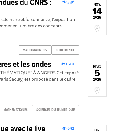
endues du CNRS :
536
NOV.
14
2025
ale riche et foisonnante, l’exposition
er met en lumière des concepts...
MATHEMATIQUES
CONFERENCE
res et les ondes
1144
MARS
5
THÉMATIQUE" À ANGERS Cet exposé
Paris Saclay, est proposé dans le cadre
2025
MATHEMATIQUES
SCIENCES-DU-NUMERIQUE
e avec le live
892
JAN.