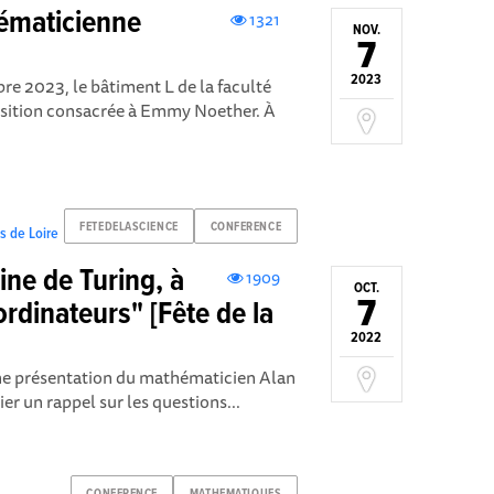
ématicienne
1321
NOV.
7
2023
e 2023, le bâtiment L de la faculté
osition consacrée à Emmy Noether. À
FETEDELASCIENCE
CONFERENCE
s de Loire
ne de Turing, à
1909
OCT.
7
ordinateurs" [Fête de la
2022
ne présentation du mathématicien Alan
ier un rappel sur les questions...
CONFERENCE
MATHEMATIQUES