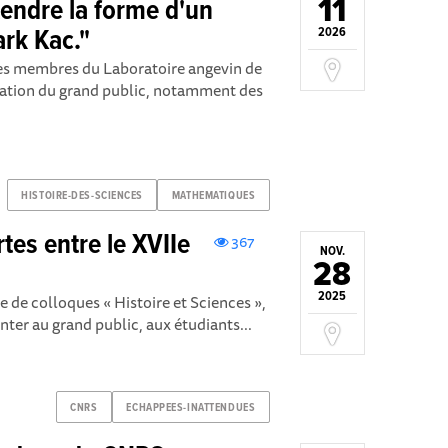
11
tendre la forme d'un
rk Kac."
2026
es membres du Laboratoire angevin de
ation du grand public, notamment des
HISTOIRE-DES-SCIENCES
MATHEMATIQUES
tes entre le XVIIe
367
NOV.
28
2025
e de colloques « Histoire et Sciences »,
nter au grand public, aux étudiants...
CNRS
ECHAPPEES-INATTENDUES