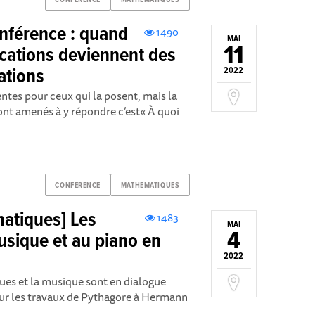
nférence : quand
1490
MAI
11
ications deviennent des
ations
2022
ntes pour ceux qui la posent, mais la
ont amenés à y répondre c’est« À quoi
CONFERENCE
MATHEMATIQUES
atiques] Les
1483
MAI
4
sique et au piano en
2022
ues et la musique sont en dialogue
sur les travaux de Pythagore à Hermann