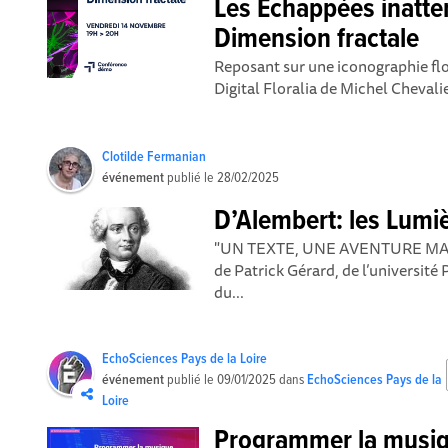
Les Echappées inatt
Dimension fractale
Reposant sur une iconographie flor
Digital Floralia de Michel Chevali
Clotilde Fermanian
événement
publié le
28/02/2025
D’Alembert: les Lumiè
"UN TEXTE, UNE AVENTURE MA
de Patrick Gérard, de l’université 
du...
EchoSciences Pays de la Loire
événement
publié le
09/01/2025
dans
EchoSciences Pays de la
Loire
Programmer la musiqu