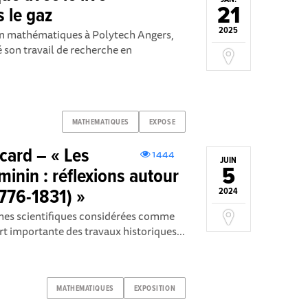
21
s le gaz
2025
en mathématiques à Polytech Angers,
é son travail de recherche en
MATHEMATIQUES
EXPOSE
card – « Les
1444
JUIN
5
inin : réflexions autour
776-1831) »
2024
mes scientifiques considérées comme
rt importante des travaux historiques...
MATHEMATIQUES
EXPOSITION