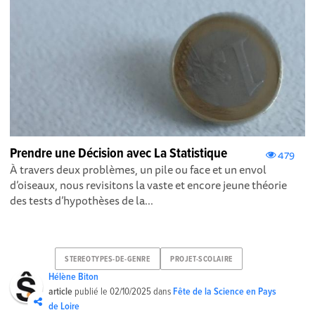
Prendre une Décision avec La Statistique
479
À travers deux problèmes, un pile ou face et un envol
d’oiseaux, nous revisitons la vaste et encore jeune théorie
des tests d’hypothèses de la...
STEREOTYPES-DE-GENRE
PROJET-SCOLAIRE
Hélène Biton
article
publié le
02/10/2025
dans
Fête de la Science en Pays
de Loire