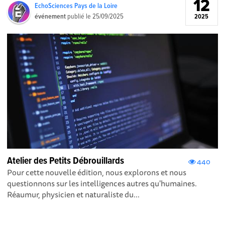
12
EchoSciences Pays de la Loire
événement
publié le
25/09/2025
2025
Atelier des Petits Débrouillards
440
Pour cette nouvelle édition, nous explorons et nous
questionnons sur les intelligences autres qu'humaines.
Réaumur, physicien et naturaliste du...