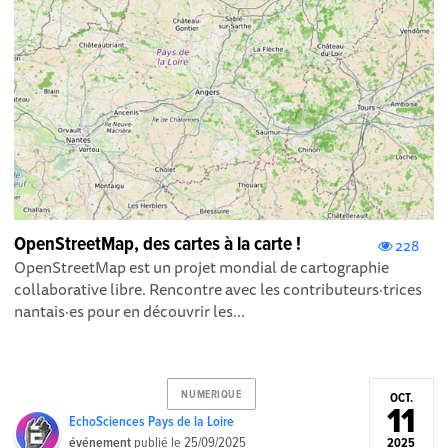
OpenStreetMap, des cartes à la carte !
228
OpenStreetMap est un projet mondial de cartographie
collaborative libre. Rencontre avec les contributeurs·trices
nantais·es pour en découvrir les...
NUMERIQUE
OCT.
11
EchoSciences Pays de la Loire
événement
publié le
25/09/2025
2025