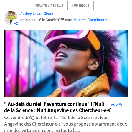
REALITE-VIRTUELLE
NUMERIQUE
Audrey Lavau-Girard
article
publié le
30/09/2025
dans
Nuit des Chercheur.e.s
" Au-delà du réel, l'aventure continue" ! [Nuit
486
de la Science : Nuit Angevine des Chercheur-e-s]
Ce vendredi 03 octobre, la "Nuit de la Science : Nuit
Angevine des Chercheur-e-s" vous propose notamment deux
mondes virtuels en continu toute la...