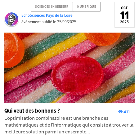
SCIENCES-INGENIEUR
NUMERIQUE
OCT.
11
EchoSciences Pays de la Loire
événement
publié le
25/09/2025
2025
Qui veut des bonbons ?
411
L'optimisation combinatoire est une branche des
mathématiques et de l'informatique qui consiste à trouver la
meilleure solution parmi un ensemble...