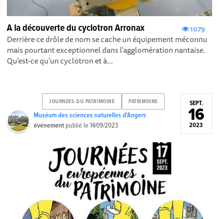
A la découverte du cyclotron Arronax
1079
Derrière ce drôle de nom se cache un équipement méconnu
mais pourtant exceptionnel dans l’agglomération nantaise.
Qu’est-ce qu’un cyclotron et à...
JOURNEES-DU-PATRIMOINE
PATRIMOINE
SEPT.
16
Muséum des sciences naturelles d'Angers
événement
publié le
14/09/2023
2023