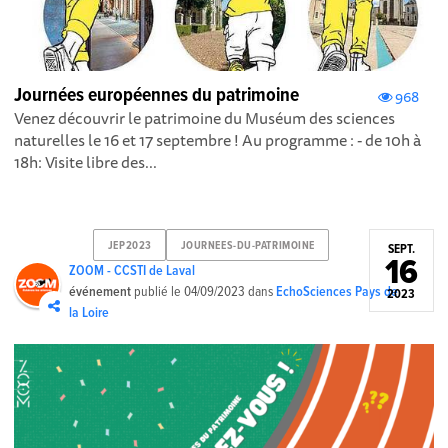
Journées européennes du patrimoine
968
Venez découvrir le patrimoine du Muséum des sciences
naturelles le 16 et 17 septembre ! Au programme : - de 10h à
18h: Visite libre des...
JEP2023
JOURNEES-DU-PATRIMOINE
SEPT.
16
ZOOM - CCSTI de Laval
événement
publié le
04/09/2023
dans
EchoSciences Pays de
2023
la Loire