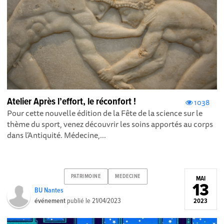
Atelier Après l’effort, le réconfort !
1038
Pour cette nouvelle édition de la Fête de la science sur le
thème du sport, venez découvrir les soins apportés au corps
dans l’Antiquité. Médecine,...
PATRIMOINE
MEDECINE
MAI
13
BU Nantes
événement
publié le
21/04/2023
2023