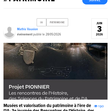
SUIVRE
IA
PATRIMOINE
JUIN
3
Mathis Vauxion
événement
publié le
28/05/2026
2026
Musées et valorisation du patrimoine à l'ère de
190
l'IA- 3e journée des Rencontres de l'Histoire, des