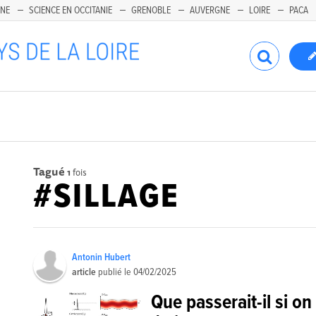
INE
SCIENCE EN OCCITANIE
GRENOBLE
AUVERGNE
LOIRE
PACA
Tagué
1
fois
#SILLAGE
Antonin Hubert
article
publié le
04/02/2025
Que passerait-il si on