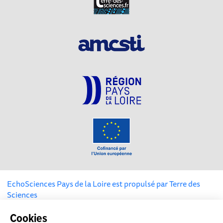
EchoSciences Pays de la Loire est propulsé par
Terre des
Sciences
Cookies
Mentions légales
|
Politique de confidentialité
|
CGU