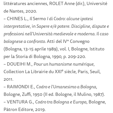
littératures anciennes, ROLET Anne (dir.), Université
de Nantes, 2020.
– CHINES L.,
Il
Sermo
I di Codro: alcune ipotesi
interpretative
, in
Sapere e/è potere. Discipline, dispute e
professioni nell’Università medievale e moderna. Il caso
bolognese a confronto
. Atti del IV° Convegno
(Bologna, 13-15 aprile 1989), vol. I, Bologne, Istituto
per la Storia di Bologna, 1990, p. 209-220.
– DOUEIHI M.,
Pour un humanisme numérique
,
e
Collection La Librairie du XXI
siècle, Paris, Seuil,
2011.
– RAIMONDI E.,
Codro e l’Umanesimo a Bologna
,
Bologne, Zuffi, 1950 (II ed. Bologne, il Mulino, 1987).
– VENTURA G.,
Codro tra Bologna e Europa
, Bologne,
Pàtron Editore, 2019.