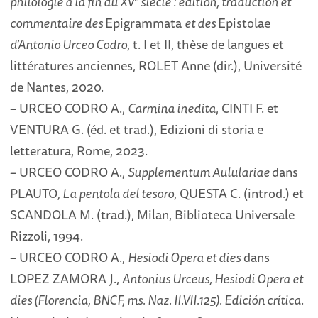
philologie à la fin du XV
siècle : édition, traduction et
commentaire des
Epigrammata
et des
Epistolae
d’Antonio Urceo Codro
, t. I et II, thèse de langues et
littératures anciennes, ROLET Anne (dir.), Université
de Nantes, 2020.
– URCEO CODRO A.,
Carmina inedita
, CINTI F. et
VENTURA G. (éd. et trad.), Edizioni di storia e
letteratura, Rome, 2023.
– URCEO CODRO A.,
Supplementum Aululariae
dans
PLAUTO
, La pentola del tesoro
, QUESTA C. (introd.) et
SCANDOLA M. (trad.), Milan, Biblioteca Universale
Rizzoli, 1994.
– URCEO CODRO A.,
Hesiodi Opera et dies
dans
LOPEZ ZAMORA J.,
Antonius Urceus, Hesiodi Opera et
dies (Florencia, BNCF, ms. Naz. II.VII.125). Edición crítica
.