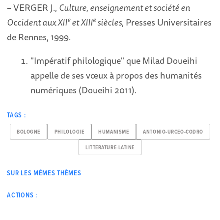
– VERGER J.,
Culture, enseignement et société en
e
e
Occident aux XII
et XIII
siècles
, Presses Universitaires
de Rennes, 1999.
"Impératif philologique" que Milad Doueihi
appelle de ses vœux à propos des humanités
numériques (Doueihi 2011).
TAGS :
BOLOGNE
PHILOLOGIE
HUMANISME
ANTONIO-URCEO-CODRO
LITTERATURE-LATINE
SUR LES MÊMES THÈMES
ACTIONS :