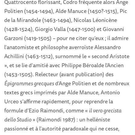
Quattrocento florissant, Codro fréquente alors Ange
Politien (1454-1494), Alde Manuce (1450?-1515), Pic
de la Mirandole (1463-1494), Nicolas Léonicène
(1428-1524), Giorgio Valla (1447-1500) et Giovanni
Garzoni (1419-1505) – pour ne citer qu’eux ; il admire
l’anatomiste et philosophe averroïste Alessandro
Achillini (1463-1512), surnommé le « second Aristote
», et se lie d’amitié avec Philippe Béroalde l’Ancien
(1453-1505). Relecteur (avant publication) des
Épigrammes grecques
d’Ange Politien et de nombreux
textes grecs imprimés par Alde Manuce, Antonio
Urceo s’affirme rapidement, pour reprendre la
formule d’Ezio Raimondi, comme «
il vero grecista
dello Studio
» (Raimondi 1987) : un helléniste
passionné et à l’autorité paradoxale qui ne cesse,