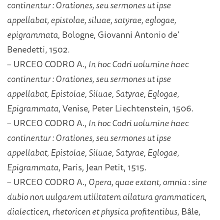
continentur : Orationes, seu sermones ut ipse
appellabat, epistolae, siluae, satyrae, eglogae,
epigrammata
, Bologne, Giovanni Antonio de’
Benedetti, 1502.
– URCEO CODRO A.,
In hoc Codri uolumine haec
continentur : Orationes, seu sermones ut ipse
appellabat, Epistolae, Siluae, Satyrae, Eglogae,
Epigrammata
, Venise, Peter Liechtenstein, 1506.
– URCEO CODRO A.,
In hoc Codri uolumine haec
continentur : Orationes, seu sermones ut ipse
appellabat, Epistolae, Siluae, Satyrae, Eglogae,
Epigrammata
, Paris, Jean Petit, 1515.
– URCEO CODRO A.,
Opera, quae extant, omnia : sine
dubio non uulgarem utilitatem allatura grammaticen,
dialecticen, rhetoricen et physica profitentibus
, Bâle,