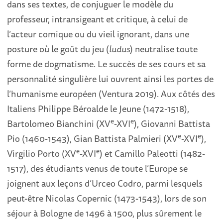
dans ses textes, de conjuguer le modèle du
professeur, intransigeant et critique, à celui de
l’acteur comique ou du vieil ignorant, dans une
posture où le goût du jeu (
ludus
) neutralise toute
forme de dogmatisme. Le succès de ses cours et sa
personnalité singulière lui ouvrent ainsi les portes de
l’humanisme européen (Ventura 2019). Aux côtés des
Italiens Philippe Béroalde le Jeune (1472-1518),
e
e
Bartolomeo Bianchini (XV
-XVI
), Giovanni Battista
e
e
Pio (1460-1543), Gian Battista Palmieri (XV
-XVI
),
e
e
Virgilio Porto (XV
-XVI
) et Camillo Paleotti (1482-
1517), des étudiants venus de toute l’Europe se
joignent aux leçons d’Urceo Codro, parmi lesquels
peut-être Nicolas Copernic (1473-1543), lors de son
séjour à Bologne de 1496 à 1500, plus sûrement le