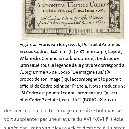
Figure 4 : Frans van Bleyswyck, Portrait d’Antonius
Vrceus Codrus, 140 mm. (h.) × 87 mm (larg.), Leyde ;
Wikimédia Commons (public domain). Le distique
latin situé sous la légende de la gravure correspond à
l’Épigramme 36 de Codro "De imagine sua" ("A
propos de son image") qui accompagnait le portrait
officiel de Codro peint par Francia. Notre traduction :
"Si Codro est pour toi connu, promeneur,/ Qui est
plus Codro ? celui-ci, celui-là ?" (BOIJOUX 2020).
dérobée à la postérité, l’image du maître bolonais se
e
e
voit supplanter par une gravure du XVII
-XVIII
siècle,
signée par Frans van Bleyswyck et destinée à illustrer