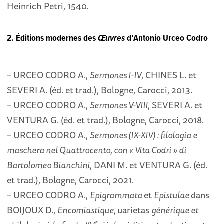
Heinrich Petri, 1540.
2. Éditions modernes des
Œuvres
d’Antonio Urceo Codro
– URCEO CODRO A.,
Sermones I-IV
, CHINES L. et
SEVERI A. (éd. et trad.), Bologne, Carocci, 2013.
– URCEO CODRO A.,
Sermones V-VIII
, SEVERI A. et
VENTURA G. (éd. et trad.), Bologne, Carocci, 2018.
– URCEO CODRO A.,
Sermones (IX-XIV) : filologia e
maschera nel Quattrocento, con « Vita Codri » di
Bartolomeo Bianchini
, DANI M. et VENTURA G. (éd.
et trad.), Bologne, Carocci, 2021.
– URCEO CODRO A.,
Epigrammata
et
Epistulae
dans
BOIJOUX D.,
Encomiastique,
uarietas
générique et
e