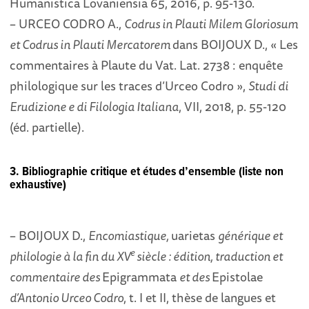
Humanistica Lovaniensia 65, 2016, p. 95-130.
– URCEO CODRO A.,
Codrus in Plauti Milem Gloriosum
et Codrus in Plauti Mercatorem
dans BOIJOUX D., « Les
commentaires à Plaute du Vat. Lat. 2738 : enquête
philologique sur les traces d’Urceo Codro »,
Studi di
Erudizione e di Filologia Italiana
, VII, 2018, p. 55-120
(éd. partielle).
3. Bibliographie critique et études d’ensemble (liste non
exhaustive)
– BOIJOUX D.,
Encomiastique,
uarietas
générique et
e
philologie à la fin du XV
siècle : édition, traduction et
commentaire des
Epigrammata
et des
Epistolae
d’Antonio Urceo Codro
, t. I et II, thèse de langues et