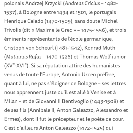
polonais Andrzej Krzycki (
Andreas Cricius
– 1482-
1537), à Bologne entre 1494 et 1501, le portugais
Henrique Caiado (1470-1509), sans doute Michel
Trivolis (dit « Maxime le Grec » – 1475-1556), et trois
éminents représentants de l’école germanique,
Cristoph von Scheurl (1481-1542), Konrad Muth
(
Mutianus Rufus
– 1470-1526) et Thomas Wolf iunior
e
e
(XV
-XVI
). Si sa réputation attire des humanistes
venus de toute l’Europe, Antonio Urceo préfère,
quant à lui, ne pas s’éloigner de Bologne – ses lettres
nous apprennent juste qu’il est allé à Venise et à
Milan – et de Giovanni II Bentivoglio (1443-1508) et
de ses fils (Annibale II, Anton Galeazzo, Alessandro et
Ermes), dont il fut le précepteur et le poète de cour.
C’est d’ailleurs Anton Galeazzo (1472-1525) qui