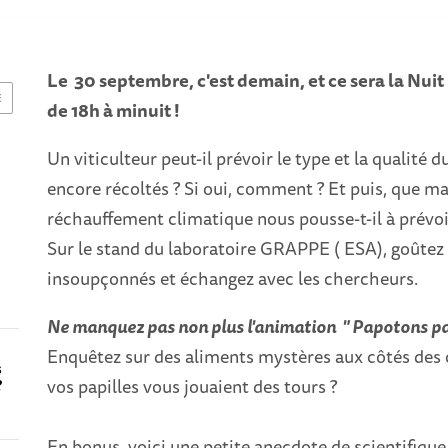
Le 30 septembre, c'est demain, et ce sera la Nui
E
de 18h à minuit !
U
n viticulteur peut-il prévoir le type et la qualité d
encore récoltés ?
Si oui, comment ?
Et puis, q
ue
man
réchauffement climatique nous pousse-t-il à prévoi
Sur le stand du laboratoire GRAPPE ( ESA), goûtez
insoupçonnés et échangez avec les chercheurs.
Ne manquez pas non plus l'animation " Papotons pap
l
Enquêtez sur des aliments mystères aux côtés des c
s
vos papilles vous jouaient des tours ?
?
En bonus, voici une petite anecdote de scientifique, 