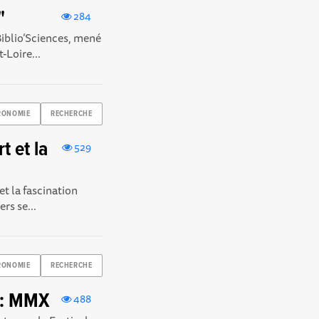
"
284
iblio’Sciences , mené
-Loire...
RONOMIE
RECHERCHE
t et la
529
t la fascination
ers se...
RONOMIE
RECHERCHE
 : MMX
488