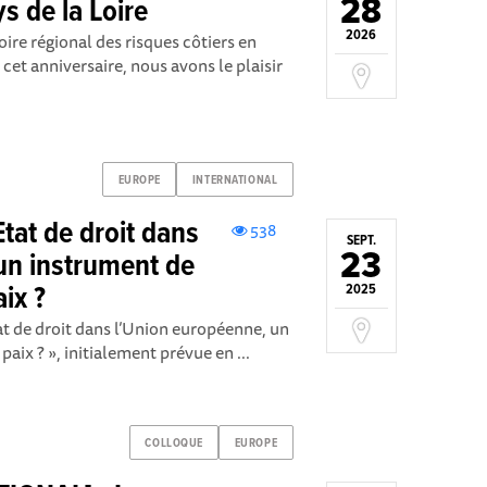
28
s de la Loire
2026
ire régional des risques côtiers en
 cet anniversaire, nous avons le plaisir
EUROPE
INTERNATIONAL
Etat de droit dans
538
SEPT.
23
un instrument de
ix ?
2025
tat de droit dans l’Union européenne, un
aix ? », initialement prévue en ...
COLLOQUE
EUROPE