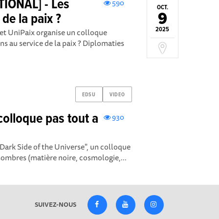
IONAL] - Les
590
OCT.
9
de la paix ?
2025
et UniPaix organise un colloque
ns au service de la paix ? Diplomaties
EDSU
VIDEO
olloque pas tout a
930
s
ark Side of the Universe", un colloque
sombres (matière noire, cosmologie,...
SUIVEZ-NOUS