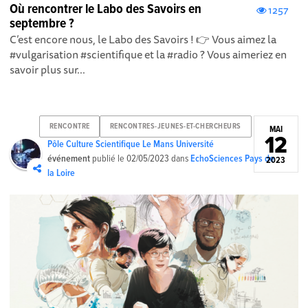
Où rencontrer le Labo des Savoirs en
1257
septembre ?
C’est encore nous, le Labo des Savoirs ! 👉 Vous aimez la
#vulgarisation #scientifique et la #radio ? Vous aimeriez en
savoir plus sur...
RENCONTRE
RENCONTRES-JEUNES-ET-CHERCHEURS
MAI
12
Pôle Culture Scientifique Le Mans Université
événement
publié le
02/05/2023
dans
EchoSciences Pays de
2023
la Loire