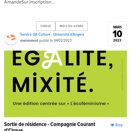
AmandeSur inscription...
CIRQUE
MOIS-DU-GENRE
MARS
10
Service UA-Culture - Université d'Angers
événement
publié le
04/02/2023
2023
Sortie de résidence - Compagnie Courant
809
d'Cirque