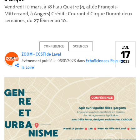
Vendredi 10 mars, à 18 h,au Qu4tre (4, allée François-
Mitterrand, à Angers) Crédit : Courant d’Cirque Durant deux
semaines, du 27 février au 10...
CONFERENCE
SCIENCES
JAN.
17
ZOOM - CCSTI de Laval
événement
publié le
06/01/2023
dans
EchoSciences Pays de
2023
la Loire