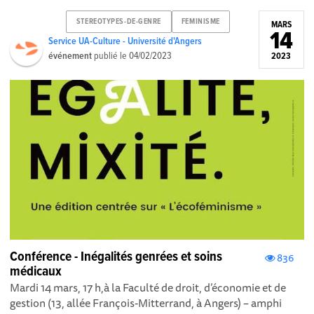
STEREOTYPES-DE-GENRE
FEMINISME
MARS
14
Service UA-Culture - Université d'Angers
événement
publié le
04/02/2023
2023
Conférence - Inégalités genrées et soins
836
médicaux
Mardi 14 mars, 17 h,à la Faculté de droit, d’économie et de
gestion (13, allée François-Mitterrand, à Angers) – amphi