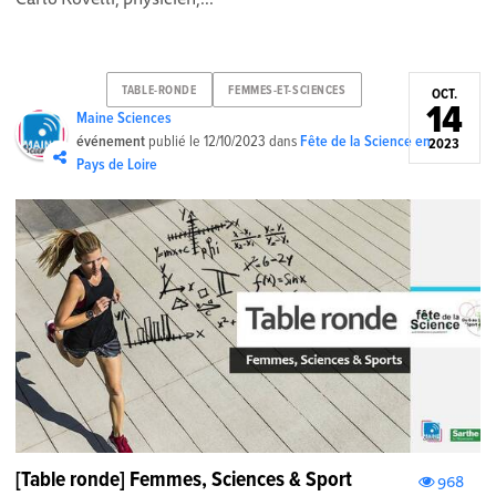
TABLE-RONDE
FEMMES-ET-SCIENCES
OCT.
14
Maine Sciences
événement
publié le
12/10/2023
dans
Fête de la Science en
2023
Pays de Loire
[Table ronde] Femmes, Sciences & Sport
968