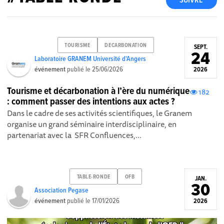
SUIVRE
TOURISME
DECARBONATION
SEPT.
24
Laboratoire GRANEM Université d'Angers
événement
publié le
25/06/2026
2026
Tourisme et décarbonation à l’ère du numérique
182
: comment passer des intentions aux actes ?
Dans le cadre de ses activités scientifiques, le Granem
organise un grand séminaire interdisciplinaire, en
partenariat avec la SFR Confluences,...
TABLE-RONDE
OFB
JAN.
30
Association Pegase
événement
publié le
17/01/2026
2026