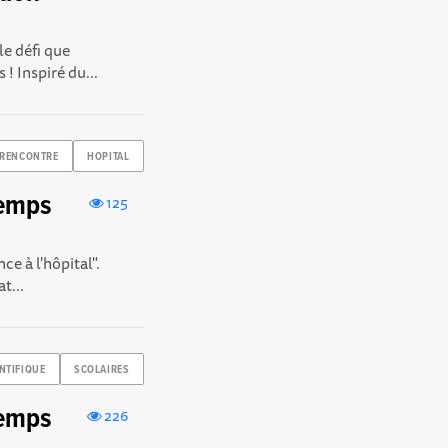
le défi que
! Inspiré du...
RENCONTRE
HOPITAL
temps
125
ce à l'hôpital".
t...
NTIFIQUE
SCOLAIRES
temps
226