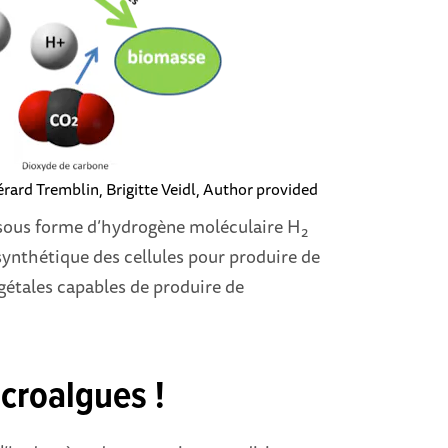
rard Tremblin, Brigitte Veidl
,
Author provided
 sous forme d’hydrogène moléculaire H
2
osynthétique des cellules pour produire de
égétales capables de produire de
icroalgues !